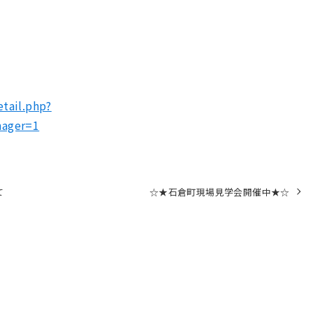
etail.php?
nager=1
て
☆★石倉町現場見学会開催中★☆