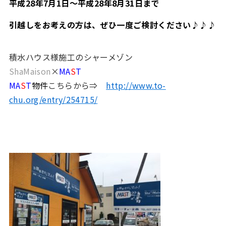
平成28年7月1日～平成28年8月31日まで
引越しをお考えの方は、ぜひ一度ご検討ください♪♪♪
積水ハウス様施工のシャーメゾン
ShaMaison
×
MA
S
T
MA
S
T
物件
こちらから⇒
http://www.to-
chu.org/entry/254715/